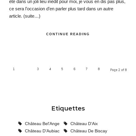
été dans un joli lieu inédit pour moi, je vous en dis pas plus,
ce sera l’occasion d’en parler plus tard dans un autre
article.
(suite…)
CONTINUE READING
1
2
3
4
5
6
7
8
Page 2 of 8
Etiquettes
Château Bel'Ange
Château D'Aix
Château D'Aubiac
Château De Biscay