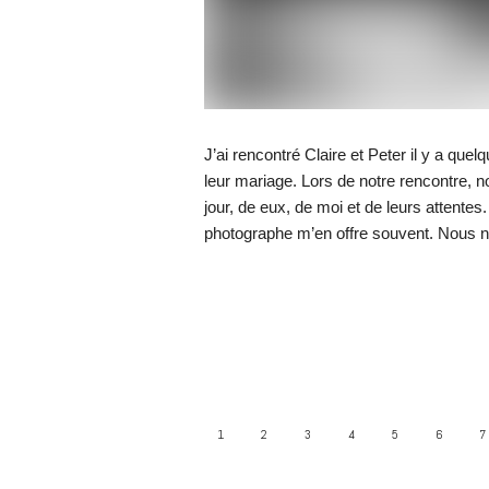
J’ai rencontré Claire et Peter il y a que
leur mariage. Lors de notre rencontre, n
jour, de eux, de moi et de leurs attente
photographe m’en offre souvent. Nous n
1
2
3
4
5
6
7