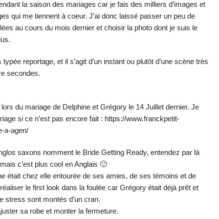
x pendant la saison des mariages car je fais des milliers d’images et
s qui me tiennent à coeur. J’ai donc laissé passer un peu de
s au cours du mois dernier et choisir la photo dont je suis le
lus.
 typée reportage, et il s’agit d’un instant ou plutôt d’une scène très
tre secondes.
oto lors du mariage de Delphine et Grégory le 14 Juillet dernier. Je
riage si ce n’est pas encore fait :
https://www.franckpetit-
e-a-agen/
anglos saxons nomment le Bride Getting Ready, entendez par là
 mais c’est plus cool en Anglais 🙂
ine était chez elle entourée de ses amies, de ses témoins et de
aliser le first look dans la foulée car Grégory était déjà prêt et
e stress sont montés d’un cran.
 ajuster sa robe et monter la fermeture.